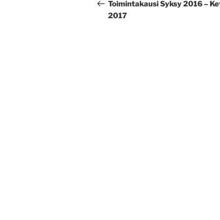
selaus
artikkeli
Toimintakausi Syksy 2016 – Ke
2017