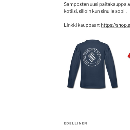
Samposten uusi paitakauppa ava
kotiisi, silloin kun sinulle sopii.
Linkki kauppaan:
https://shop.
Artikkelien
Edellinen
EDELLINEN