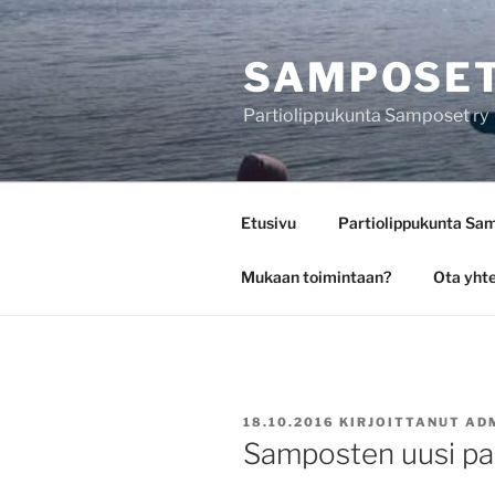
Siirry
sisältöön
SAMPOSE
Partiolippukunta Samposet ry
Etusivu
Partiolippukunta Sa
Mukaan toimintaan?
Ota yht
JULKAISTU
18.10.2016
KIRJOITTANUT
AD
Samposten uusi pa