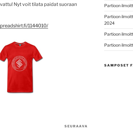
ttu! Nyt voit tilata paidat suoraan
Partioon ilmo
Partioon ilmoi
2024
spreadshirt.fi/1144010/
Partioon ilmoi
Partioon ilmoi
SAMPOSET F
SEURAAVA
Seuraava