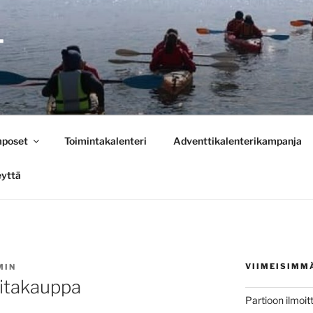
T
mposet
Toimintakalenteri
Adventtikalenterikampanja
eyttä
VIIMEISIMM
MIN
itakauppa
Partioon ilmo