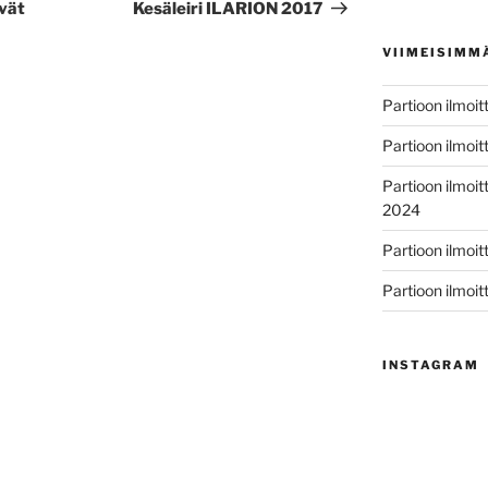
artikkeli
vät
Kesäleiri ILARION 2017
VIIMEISIMM
Partioon ilmo
Partioon ilmo
Partioon ilmoi
2024
Partioon ilmoi
Partioon ilmoi
INSTAGRAM