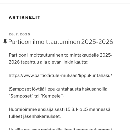
ARTIKKELIT
JULKAISTU
26.7.2025
Partioon ilmoittautuminen 2025-2026
Partioon ilmoittautuminen toimintakaudelle 2025-
2026 tapahtuu alla olevan linkin kautta:
https://www.partio.fi/tule-mukaan/lippukuntahaku/
(Samposet löytää lippukuntahausta hakusanoilla
"Samposet" tai "Kempele")
Huomioimme ensisijaisesti 15.8. klo 15 mennessä
tulleet jäsenhakemukset.
Uusille mukaan mahtuville ilmoitamme tarkemmat