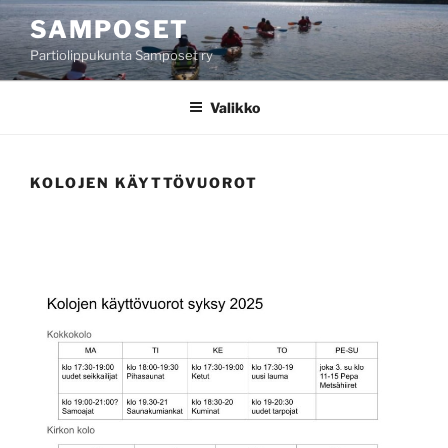
Siirry
SAMPOSET
sisältöön
Partiolippukunta Samposet ry
Valikko
KOLOJEN KÄYTTÖVUOROT