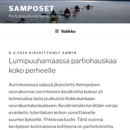
Siirry
SAMPOSET
sisältöön
Partiolippukunta Samposet ry
Valikko
JULKAISTU
8.3.2016
KIRJOITTANUT
ADMIN
Lumipuuhamaassa partiohauskaa
koko perheelle
Aurinkoisessa säässä järjestetty Kempeleen
seurakunnan perinteinen kevätrieha kokosi yli
kolmesataa lasta ja aikuista Kokkokankaan
seurakuntakeskukseen. Kevätriehalla kerätään varoja
evankelis-luterilaisen kirkon vuosittaiselle
suurkeräykselle, Yhteisvastuulle. Tänä vuonna
keräyksen kotimaisena kohteena on partiotoiminta,