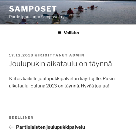
Siirry
SAMPOSET
sisältöön
Partiolippukunta Samposet ry
Valikko
JULKAISTU
17.12.2013
KIRJOITTANUT
ADMIN
Joulupukin aikataulu on täynnä
Kiitos kaikille joulupukkipalvelun käyttäjille. Pukin
aikataulu jouluna 2013 on täynnä. Hyvää joulua!
Artikkelien
Edellinen
EDELLINEN
selaus
artikkeli
Partiolaisten joulupukkipalvelu